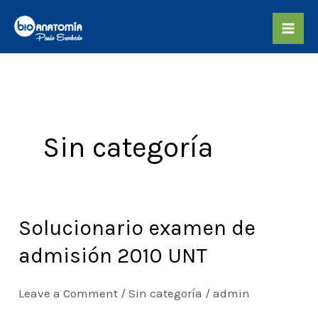
Skip
to
content
Sin categoría
Solucionario examen de
Solucionario
examen
admisión 2010 UNT
de
admisión
Leave a Comment
/
Sin categoría
/
admin
2010