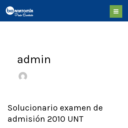
Skip
to
content
admin
Solucionario examen de
Solucionario
examen
admisión 2010 UNT
de