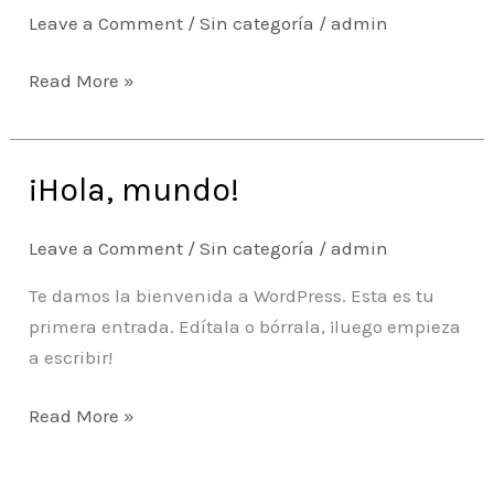
admisión
Leave a Comment
/
Sin categoría
/
admin
2010
UNT
Read More »
¡Hola, mundo!
¡Hola,
mundo!
Leave a Comment
/
Sin categoría
/
admin
Te damos la bienvenida a WordPress. Esta es tu
primera entrada. Edítala o bórrala, ¡luego empieza
a escribir!
Read More »