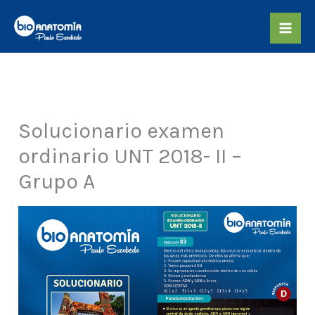
Skip
to
content
Solucionario examen
ordinario UNT 2018- II –
Grupo A